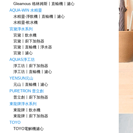
Gleamous 格林姆斯〡直輸機〡濾心
AQUA-WIN 水精靈
水精靈-淨飲機〡直輸機〡濾心
水精靈-軟水機
宮黛淨水系列
宮黛〡飲水機
宮黛〡廚下加熱器
宮黛〡直輸機〡淨水器
宮黛〡濾心
AQUAS淨工坊
淨工坊〡廚下加熱器
淨工坊〡直輸機〡濾心
YENSUN元山
元山〡直輸機〡濾心
PURETRON 普立創
普立創〡廚下加熱器
東龍牌淨水系列
東龍牌〡飲水機
東龍牌〡廚下加熱器
TOYO
TOYO電解機濾心