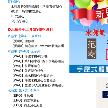
其他濾心
水蘋果 RO膜/特濾膜〡功能/後置濾心
RO膜〡功能/後置濾心
KT式濾心
6分凸牙濾心
✪水蘋果免工具DIY快拆系列
水蘋果【愛喝8】全系列
【愛喝8】生飲機
【愛喝8】濾心組合~everpure替換首選
水蘋果【WAQ】全系列
【WAQ】淨濾水機/純水機
【WAQ】系列淨水器+廚下加熱器組合
【WAQ】前置單濾心
【WAQ】前置濾心組合
【WAQ】純水機濾心全套組合
【WAQ】淨濾水機濾心全套組合
【WAQ】主濾心/大流量濾心/功能濾心
水蘋果【EPQ】全系列
【EPQ】生飲機
【EPQ】前置單濾心
【EPQ】前置濾心組合