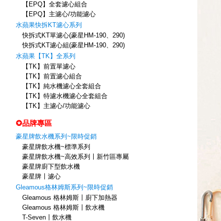
【EPQ】全套濾心組合
【EPQ】主濾心/功能濾心
水蘋果快拆KT濾心系列
快拆式KT單濾心(豪星HM-190、290)
快拆式KT濾心組(豪星HM-190、290)
水蘋果【TK】全系列
【TK】前置單濾心
【TK】前置濾心組合
【TK】純水機濾心全套組合
【TK】特濾水機濾心全套組合
【TK】主濾心/功能濾心
✪品牌專區
豪星牌飲水機系列~限時促銷
豪星牌飲水機~標準系列
豪星牌飲水機~高效系列〡新竹區專屬
豪星牌廚下型飲水機
豪星牌〡濾心
Gleamous格林姆斯系列~限時促銷
Gleamous 格林姆斯〡廚下加熱器
Gleamous 格林姆斯〡飲水機
T-Seven〡飲水機