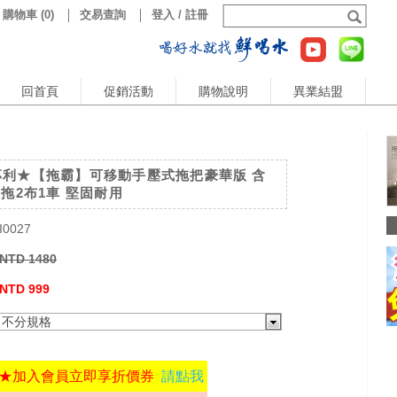
購物車
(
0
)
交易查詢
登入 / 註冊
回首頁
促銷活動
購物說明
異業結盟
專利★【拖霸】可移動手壓式拖把豪華版 含
1拖2布1車 堅固耐用
I0027
NTD 1480
NTD 999
不分規格
★加入會員立即享折價券
請點我