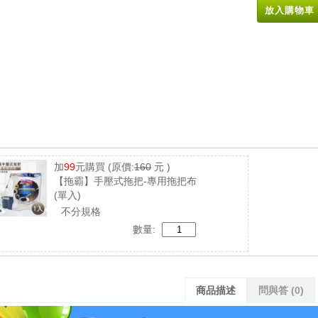
放入購物車
加
99
元購買
(原價:
160
元 )
【拖霸】手壓式拖把-專用拖把布
(單入)
不分規格
數量:
商品描述
問與答
(0)