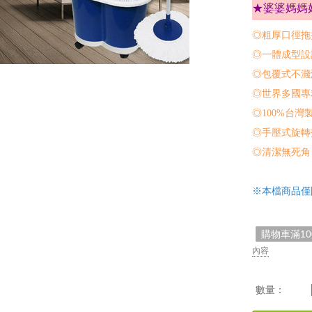
★婆婆媽媽
◎粗厚口徑拖
◎一體成型設
◎包覆式不濺
◎世界多國專
◎100%台灣
◎手壓式旋轉
◎清潔無死角
※本檔商品僅
購物車滿1
內容
數量：