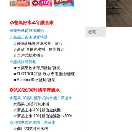
🧊爸氣好水🌊守護全家
🧊寵爸就從好水開始
收藏
☆新品上市★優質特選
☆愛喝8 極效淨濾水器〡濾心
☆新款 直輸純水機〡飲水機☆
☆全戶式軟水機☆
☆鹽錠限時促銷
★水蘋果軟水專用鹽錠/鹽碇
★FLOTROL富洛 軟水專用鹽錠/鹽碇
★Puretron軟水鹽錠/鹽碇
✪9/10/20/30吋標準淨濾水
水蘋果 10英吋標準式純水機〡淨濾水
水蘋果 10英吋純水機
☆新品上市-10吋超值生飲機
☆新品上市-10吋超值過濾器↘800↑
商用標準式純水機〡淨濾水
☆商用20英吋純水機