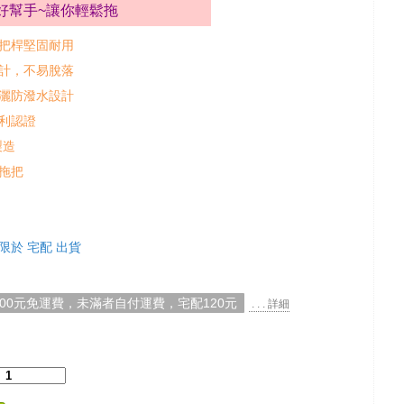
好幫手~讓你輕鬆拖
把桿堅固耐用
計，不易脫落
灑防潑水設計
利認證
製造
拖把
限於 宅配 出貨
000元免運費，未滿者自付運費，宅配120元
. . . 詳細