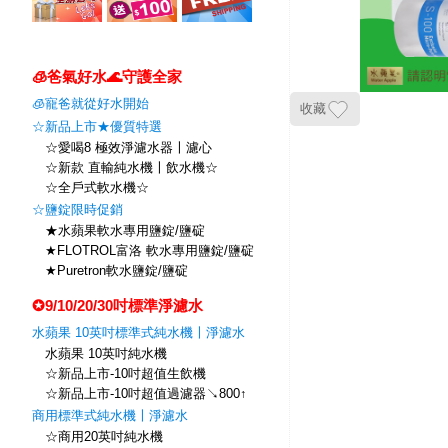
🧊爸氣好水🌊守護全家
🧊寵爸就從好水開始
收藏
☆新品上市★優質特選
☆愛喝8 極效淨濾水器〡濾心
☆新款 直輸純水機〡飲水機☆
☆全戶式軟水機☆
☆鹽錠限時促銷
★水蘋果軟水專用鹽錠/鹽碇
★FLOTROL富洛 軟水專用鹽錠/鹽碇
★Puretron軟水鹽錠/鹽碇
✪9/10/20/30吋標準淨濾水
水蘋果 10英吋標準式純水機〡淨濾水
水蘋果 10英吋純水機
☆新品上市-10吋超值生飲機
☆新品上市-10吋超值過濾器↘800↑
商用標準式純水機〡淨濾水
☆商用20英吋純水機