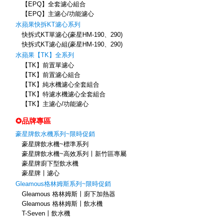
【EPQ】全套濾心組合
【EPQ】主濾心/功能濾心
水蘋果快拆KT濾心系列
快拆式KT單濾心(豪星HM-190、290)
快拆式KT濾心組(豪星HM-190、290)
水蘋果【TK】全系列
【TK】前置單濾心
【TK】前置濾心組合
【TK】純水機濾心全套組合
【TK】特濾水機濾心全套組合
【TK】主濾心/功能濾心
✪品牌專區
豪星牌飲水機系列~限時促銷
豪星牌飲水機~標準系列
豪星牌飲水機~高效系列〡新竹區專屬
豪星牌廚下型飲水機
豪星牌〡濾心
Gleamous格林姆斯系列~限時促銷
Gleamous 格林姆斯〡廚下加熱器
Gleamous 格林姆斯〡飲水機
T-Seven〡飲水機