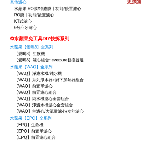
其他濾心
水蘋果 RO膜/特濾膜〡功能/後置濾心
RO膜〡功能/後置濾心
KT式濾心
6分凸牙濾心
✪水蘋果免工具DIY快拆系列
水蘋果【愛喝8】全系列
【愛喝8】生飲機
【愛喝8】濾心組合~everpure替換首選
水蘋果【WAQ】全系列
【WAQ】淨濾水機/純水機
【WAQ】系列淨水器+廚下加熱器組合
【WAQ】前置單濾心
【WAQ】前置濾心組合
【WAQ】純水機濾心全套組合
【WAQ】淨濾水機濾心全套組合
【WAQ】主濾心/大流量濾心/功能濾心
水蘋果【EPQ】全系列
【EPQ】生飲機
【EPQ】前置單濾心
【EPQ】前置濾心組合