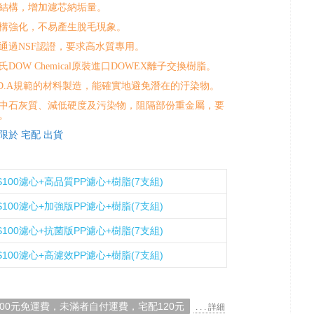
結構，增加濾芯納垢量。
構強化，不易產生脫毛現象。
通過NSF認證，要求高水質專用。
DOW Chemical原裝進口DOWEX離子交換樹脂。
.D.A規範的材料製造，能確實地避免潛在的汙染物。
中石灰質、減低硬度及污染物，阻隔部份重金屬，要
。
限於 宅配 出貨
 S100濾心+高品質PP濾心+樹脂(7支組)
 S100濾心+加強版PP濾心+樹脂(7支組)
 S100濾心+抗菌版PP濾心+樹脂(7支組)
 S100濾心+高濾效PP濾心+樹脂(7支組)
000元免運費，未滿者自付運費，宅配120元
. . . 詳細