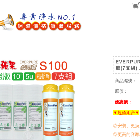
EVERPU
脂(7支組
商品編號：
原價：
優惠價：
▼超值組合▼
◎安裝、更換
◎更高的容雜