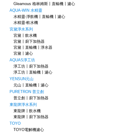
Gleamous 格林姆斯〡直輸機〡濾心
AQUA-WIN 水精靈
水精靈-淨飲機〡直輸機〡濾心
水精靈-軟水機
宮黛淨水系列
宮黛〡飲水機
宮黛〡廚下加熱器
宮黛〡直輸機〡淨水器
宮黛〡濾心
AQUAS淨工坊
淨工坊〡廚下加熱器
淨工坊〡直輸機〡濾心
YENSUN元山
元山〡直輸機〡濾心
PURETRON 普立創
普立創〡廚下加熱器
東龍牌淨水系列
東龍牌〡飲水機
東龍牌〡廚下加熱器
TOYO
TOYO電解機濾心