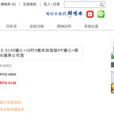
購物車
(
0
)
交易查詢
登入 / 註冊
回首頁
促銷活動
購物說明
異業結盟
RE S100濾心+10吋5微米加強版PP濾心+樹
) 水蘋果公司貨
A-6052
NTD 3860
NTD 3130
濾芯迅速簡易。
率及雜質捕捉率。