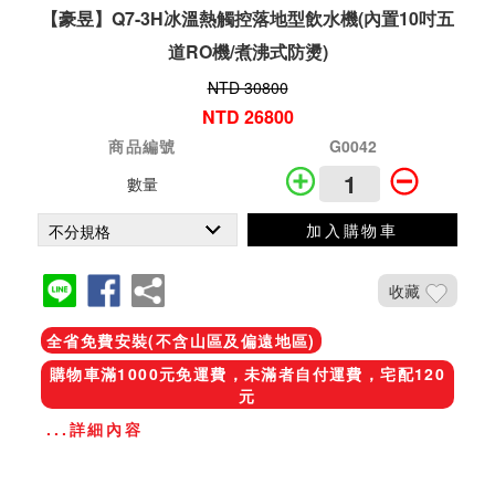
【豪昱】Q7-3H冰溫熱觸控落地型飲水機(內置10吋五
道RO機/煮沸式防燙)
NTD 30800
NTD 26800
商品編號
G0042
數量
加入購物車
收藏
全省免費安裝(不含山區及偏遠地區)
購物車滿1000元免運費，未滿者自付運費，宅配120
元
...詳細內容