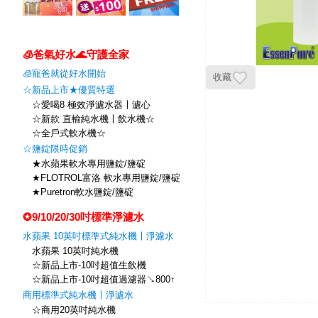
🧊爸氣好水🌊守護全家
🧊寵爸就從好水開始
收藏
☆新品上市★優質特選
☆愛喝8 極效淨濾水器〡濾心
☆新款 直輸純水機〡飲水機☆
☆全戶式軟水機☆
☆鹽錠限時促銷
★水蘋果軟水專用鹽錠/鹽碇
★FLOTROL富洛 軟水專用鹽錠/鹽碇
★Puretron軟水鹽錠/鹽碇
✪9/10/20/30吋標準淨濾水
水蘋果 10英吋標準式純水機〡淨濾水
水蘋果 10英吋純水機
☆新品上市-10吋超值生飲機
☆新品上市-10吋超值過濾器↘800↑
商用標準式純水機〡淨濾水
☆商用20英吋純水機