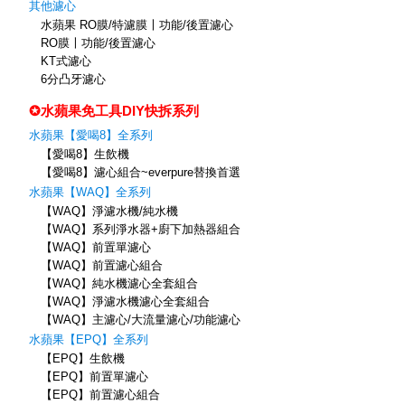
其他濾心
水蘋果 RO膜/特濾膜〡功能/後置濾心
RO膜〡功能/後置濾心
KT式濾心
6分凸牙濾心
✪水蘋果免工具DIY快拆系列
水蘋果【愛喝8】全系列
【愛喝8】生飲機
【愛喝8】濾心組合~everpure替換首選
水蘋果【WAQ】全系列
【WAQ】淨濾水機/純水機
【WAQ】系列淨水器+廚下加熱器組合
【WAQ】前置單濾心
【WAQ】前置濾心組合
【WAQ】純水機濾心全套組合
【WAQ】淨濾水機濾心全套組合
【WAQ】主濾心/大流量濾心/功能濾心
水蘋果【EPQ】全系列
【EPQ】生飲機
【EPQ】前置單濾心
【EPQ】前置濾心組合