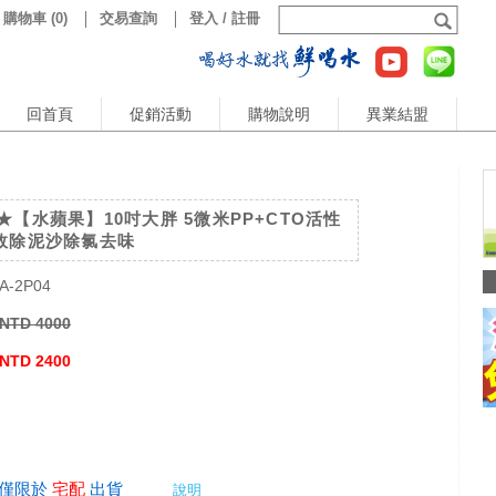
購物車
(
0
)
交易查詢
登入 / 註冊
回首頁
促銷活動
購物說明
異業結盟
★【水蘋果】10吋大胖 5微米PP+CTO活性
效除泥沙除氯去味
A-2P04
NTD 4000
NTD 2400
品僅限於
宅配
出貨
說明