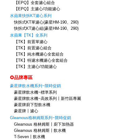
【EPQ】全套濾心組合
【EPQ】主濾心/功能濾心
水蘋果快拆KT濾心系列
快拆式KT單濾心(豪星HM-190、290)
快拆式KT濾心組(豪星HM-190、290)
水蘋果【TK】全系列
【TK】前置單濾心
【TK】前置濾心組合
【TK】純水機濾心全套組合
【TK】特濾水機濾心全套組合
【TK】主濾心/功能濾心
✪品牌專區
豪星牌飲水機系列~限時促銷
豪星牌飲水機~標準系列
豪星牌飲水機~高效系列〡新竹區專屬
豪星牌廚下型飲水機
豪星牌〡濾心
Gleamous格林姆斯系列~限時促銷
Gleamous 格林姆斯〡廚下加熱器
Gleamous 格林姆斯〡飲水機
T-Seven〡飲水機