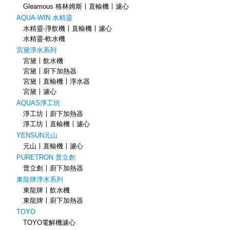
Gleamous 格林姆斯〡直輸機〡濾心
AQUA-WIN 水精靈
水精靈-淨飲機〡直輸機〡濾心
水精靈-軟水機
宮黛淨水系列
宮黛〡飲水機
宮黛〡廚下加熱器
宮黛〡直輸機〡淨水器
宮黛〡濾心
AQUAS淨工坊
淨工坊〡廚下加熱器
淨工坊〡直輸機〡濾心
YENSUN元山
元山〡直輸機〡濾心
PURETRON 普立創
普立創〡廚下加熱器
東龍牌淨水系列
東龍牌〡飲水機
東龍牌〡廚下加熱器
TOYO
TOYO電解機濾心