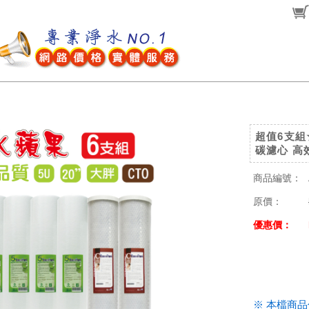
超值6支組
碳濾心 高
商品編號：
原價：
優惠價：
.
※ 本檔商