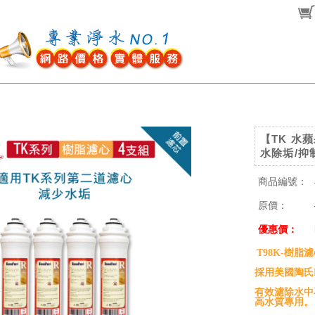
【TK 水蘋
水除垢/抑
商品編號：
原價：
優惠價：
T98K-樹脂濾
採用美國陶氏D
有效濾除水中
高水質專用。