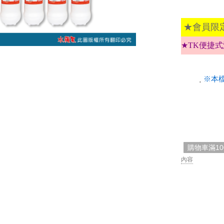
★會員限
★TK便捷
.
※本
購物車滿1
內容