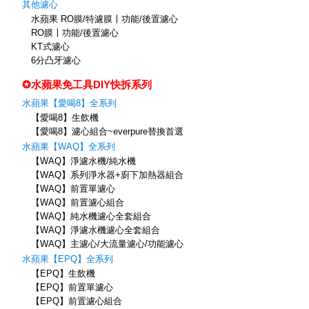
其他濾心
水蘋果 RO膜/特濾膜〡功能/後置濾心
RO膜〡功能/後置濾心
KT式濾心
6分凸牙濾心
✪水蘋果免工具DIY快拆系列
水蘋果【愛喝8】全系列
【愛喝8】生飲機
【愛喝8】濾心組合~everpure替換首選
水蘋果【WAQ】全系列
【WAQ】淨濾水機/純水機
【WAQ】系列淨水器+廚下加熱器組合
【WAQ】前置單濾心
【WAQ】前置濾心組合
【WAQ】純水機濾心全套組合
【WAQ】淨濾水機濾心全套組合
【WAQ】主濾心/大流量濾心/功能濾心
水蘋果【EPQ】全系列
【EPQ】生飲機
【EPQ】前置單濾心
【EPQ】前置濾心組合