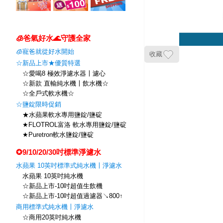
🧊爸氣好水🌊守護全家
🧊寵爸就從好水開始
收藏
☆新品上市★優質特選
☆愛喝8 極效淨濾水器〡濾心
☆新款 直輸純水機〡飲水機☆
☆全戶式軟水機☆
☆鹽錠限時促銷
★水蘋果軟水專用鹽錠/鹽碇
★FLOTROL富洛 軟水專用鹽錠/鹽碇
★Puretron軟水鹽錠/鹽碇
✪9/10/20/30吋標準淨濾水
水蘋果 10英吋標準式純水機〡淨濾水
水蘋果 10英吋純水機
☆新品上市-10吋超值生飲機
☆新品上市-10吋超值過濾器↘800↑
商用標準式純水機〡淨濾水
☆商用20英吋純水機