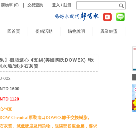
購物車
(
0
)
交易查詢
登入 / 註冊
回首頁
促銷活動
購物說明
異業結盟
果】樹脂濾心 4支組(美國陶氏DOWEX) /軟
制水垢/減少石灰質
J-002
NTD 1600
NTD 1120
心*4支
OW Chemical原裝進口DOWEX離子交換樹脂。
石灰質、減低硬度及污染物，阻隔部份重金屬，要求