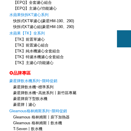
【EPQ】全套濾心組合
【EPQ】主濾心/功能濾心
水蘋果快拆KT濾心系列
快拆式KT單濾心(豪星HM-190、290)
快拆式KT濾心組(豪星HM-190、290)
水蘋果【TK】全系列
【TK】前置單濾心
【TK】前置濾心組合
【TK】純水機濾心全套組合
【TK】特濾水機濾心全套組合
【TK】主濾心/功能濾心
✪品牌專區
豪星牌飲水機系列~限時促銷
豪星牌飲水機~標準系列
豪星牌飲水機~高效系列〡新竹區專屬
豪星牌廚下型飲水機
豪星牌〡濾心
Gleamous格林姆斯系列~限時促銷
Gleamous 格林姆斯〡廚下加熱器
Gleamous 格林姆斯〡飲水機
T-Seven〡飲水機