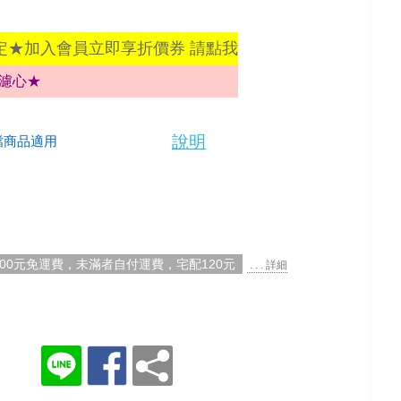
定★加入會員立即享折價券 請點我
式濾心★
說明
檔商品適用
000元免運費，未滿者自付運費，宅配120元
. . . 詳細