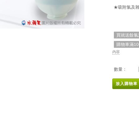
★吸附氯及雜
買就送餘氯測
購物車滿1
內容
數量：
放入購物車