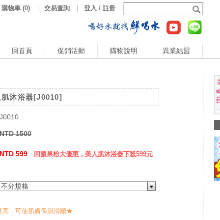
購物車
(
0
)
交易查詢
登入 / 註冊
回首頁
促銷活動
購物說明
異業結盟
沐浴器[J0010]
J0010
NTD 1500
NTD 599
回饋果粉大優惠，美人肌沐浴器下殺599元
不分規格
量高，可使肌膚保濕滑順★