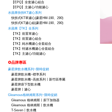
【EPQ】全套濾心組合
【EPQ】主濾心/功能濾心
水蘋果快拆KT濾心系列
快拆式KT單濾心(豪星HM-190、290)
快拆式KT濾心組(豪星HM-190、290)
水蘋果【TK】全系列
【TK】前置單濾心
【TK】前置濾心組合
【TK】純水機濾心全套組合
【TK】特濾水機濾心全套組合
【TK】主濾心/功能濾心
✪品牌專區
豪星牌飲水機系列~限時促銷
豪星牌飲水機~標準系列
豪星牌飲水機~高效系列〡新竹區專屬
豪星牌廚下型飲水機
豪星牌〡濾心
Gleamous格林姆斯系列~限時促銷
Gleamous 格林姆斯〡廚下加熱器
Gleamous 格林姆斯〡飲水機
T-Seven〡飲水機