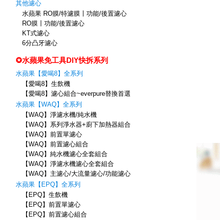
其他濾心
水蘋果 RO膜/特濾膜〡功能/後置濾心
RO膜〡功能/後置濾心
KT式濾心
6分凸牙濾心
✪水蘋果免工具DIY快拆系列
水蘋果【愛喝8】全系列
【愛喝8】生飲機
【愛喝8】濾心組合~everpure替換首選
水蘋果【WAQ】全系列
【WAQ】淨濾水機/純水機
【WAQ】系列淨水器+廚下加熱器組合
【WAQ】前置單濾心
【WAQ】前置濾心組合
【WAQ】純水機濾心全套組合
【WAQ】淨濾水機濾心全套組合
【WAQ】主濾心/大流量濾心/功能濾心
水蘋果【EPQ】全系列
【EPQ】生飲機
【EPQ】前置單濾心
【EPQ】前置濾心組合