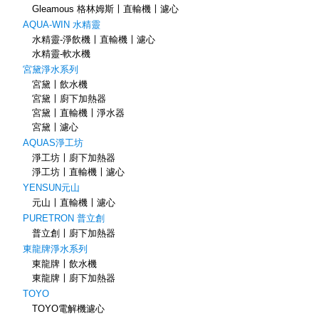
Gleamous 格林姆斯〡直輸機〡濾心
AQUA-WIN 水精靈
水精靈-淨飲機〡直輸機〡濾心
水精靈-軟水機
宮黛淨水系列
宮黛〡飲水機
宮黛〡廚下加熱器
宮黛〡直輸機〡淨水器
宮黛〡濾心
AQUAS淨工坊
淨工坊〡廚下加熱器
淨工坊〡直輸機〡濾心
YENSUN元山
元山〡直輸機〡濾心
PURETRON 普立創
普立創〡廚下加熱器
東龍牌淨水系列
東龍牌〡飲水機
東龍牌〡廚下加熱器
TOYO
TOYO電解機濾心