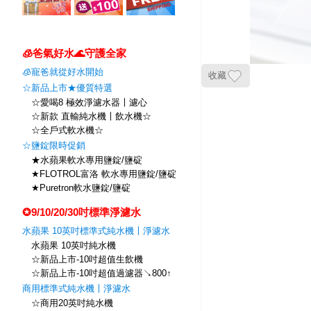
🧊爸氣好水🌊守護全家
🧊寵爸就從好水開始
收藏
☆新品上市★優質特選
☆愛喝8 極效淨濾水器〡濾心
☆新款 直輸純水機〡飲水機☆
☆全戶式軟水機☆
☆鹽錠限時促銷
★水蘋果軟水專用鹽錠/鹽碇
★FLOTROL富洛 軟水專用鹽錠/鹽碇
★Puretron軟水鹽錠/鹽碇
✪9/10/20/30吋標準淨濾水
水蘋果 10英吋標準式純水機〡淨濾水
水蘋果 10英吋純水機
☆新品上市-10吋超值生飲機
☆新品上市-10吋超值過濾器↘800↑
商用標準式純水機〡淨濾水
☆商用20英吋純水機