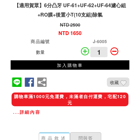
【適用賀眾】6分凸牙 UF-61+UF-62+UF-64濾心組
+RO膜+後置小T(10支組)除氯
NTD 2590
NTD 1650
商品編號
J-6005
數量
加入購物車
收藏
購物車滿1000元免運費，未滿者自付運費，宅配120
元
...詳細內容
商品敘述
問與答