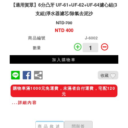
【適用賀眾】6分凸牙 UF-61+UF-62+UF-64濾心組(3
支組)淨水器濾芯/除氯去泥沙
NTD 700
NTD 400
商品編號
J-6002
數量
加入購物車
收藏
購物車滿1000元免運費，未滿者自付運費，宅配120
元
...詳細內容
商品敘述
問與答