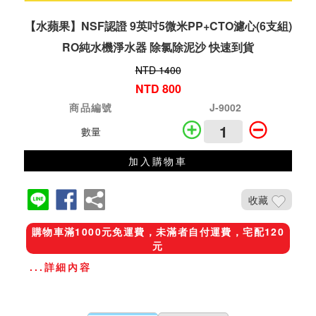
【水蘋果】NSF認證 9英吋5微米PP+CTO濾心(6支組)
RO純水機淨水器 除氯除泥沙 快速到貨
NTD 1400
NTD 800
商品編號
J-9002
數量
加入購物車
收藏
購物車滿1000元免運費，未滿者自付運費，宅配120
元
...詳細內容