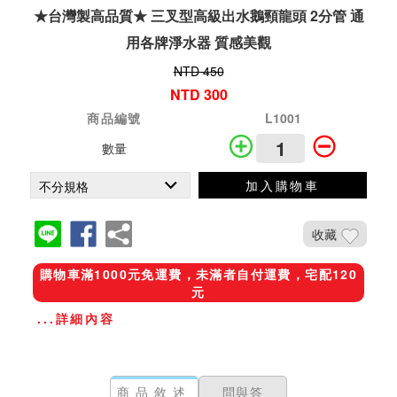
★台灣製高品質★ 三叉型高級出水鵝頸龍頭 2分管 通
用各牌淨水器 質感美觀
NTD 450
NTD 300
商品編號
L1001
數量
加入購物車
收藏
購物車滿1000元免運費，未滿者自付運費，宅配120
元
...詳細內容
商品敘述
問與答