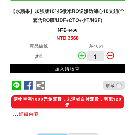
【水蘋果】加強版10吋5微米RO逆滲透濾心10支組(全
套含RO膜/UDF+CTO+小T/NSF)
NTD 4460
NTD 3568
商品編號
A-1061
數量
加入購物車
收藏
購物車滿1000元免運費，未滿者自付運費，宅配120
元
...詳細內容