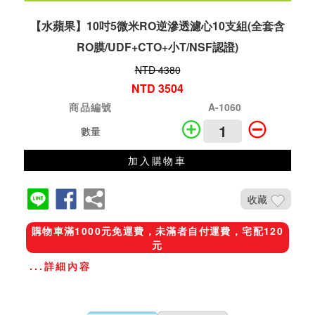
【水蘋果】10吋5微米RO逆滲透濾心10支組(全套含
RO膜/UDF+CTO+小T/NSF認證)
NTD 4380
NTD 3504
商品編號
A-1060
數量
加入購物車
收藏
購物車滿1000元免運費，未滿者自付運費，宅配120
元
...詳細內容