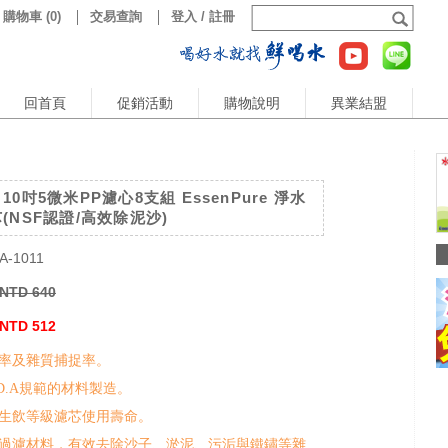
購物車
(
0
)
交易查詢
登入 / 註冊
回首頁
促銷活動
購物說明
異業結盟
0吋5微米PP濾心8支組 EssenPure 淨水
(NSF認證/高效除泥沙)
A-1011
NTD 640
NTD 512
率及雜質捕捉率。
D.A規範的材料製造。
生飲等級濾芯使用壽命。
過濾材料，有效去除沙子、淤泥、污洉與鐵鏽等雜