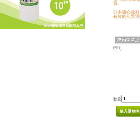
質。
◎本濾心濾材
有效的前置
購物車滿1
內容
數量
放入購物車