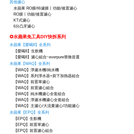
其他濾心
水蘋果 RO膜/特濾膜〡功能/後置濾心
RO膜〡功能/後置濾心
KT式濾心
6分凸牙濾心
✪水蘋果免工具DIY快拆系列
水蘋果【愛喝8】全系列
【愛喝8】生飲機
【愛喝8】濾心組合~everpure替換首選
水蘋果【WAQ】全系列
【WAQ】淨濾水機/純水機
【WAQ】系列淨水器+廚下加熱器組合
【WAQ】前置單濾心
【WAQ】前置濾心組合
【WAQ】純水機濾心全套組合
【WAQ】淨濾水機濾心全套組合
【WAQ】主濾心/大流量濾心/功能濾心
水蘋果【EPQ】全系列
【EPQ】生飲機
【EPQ】前置單濾心
【EPQ】前置濾心組合