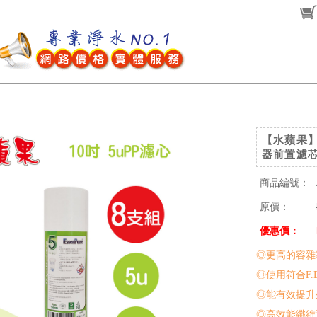
【水蘋果】1
器前置濾芯
商品編號：
原價：
優惠價：
◎更高的容雜
◎使用符合F.
◎能有效提升
◎高效能纖維