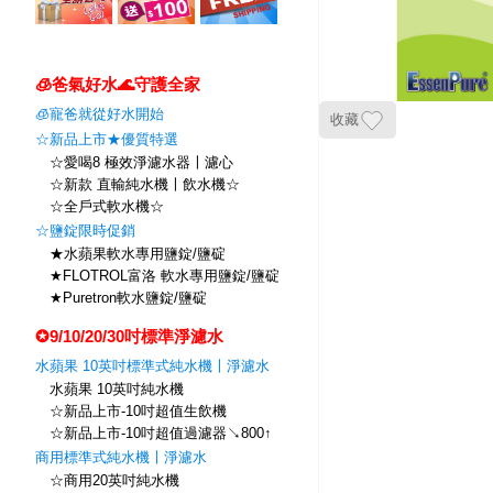
🧊爸氣好水🌊守護全家
🧊寵爸就從好水開始
收藏
☆新品上市★優質特選
☆愛喝8 極效淨濾水器〡濾心
☆新款 直輸純水機〡飲水機☆
☆全戶式軟水機☆
☆鹽錠限時促銷
★水蘋果軟水專用鹽錠/鹽碇
★FLOTROL富洛 軟水專用鹽錠/鹽碇
★Puretron軟水鹽錠/鹽碇
✪9/10/20/30吋標準淨濾水
水蘋果 10英吋標準式純水機〡淨濾水
水蘋果 10英吋純水機
☆新品上市-10吋超值生飲機
☆新品上市-10吋超值過濾器↘800↑
商用標準式純水機〡淨濾水
☆商用20英吋純水機