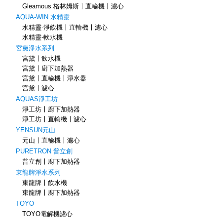
Gleamous 格林姆斯〡直輸機〡濾心
AQUA-WIN 水精靈
水精靈-淨飲機〡直輸機〡濾心
水精靈-軟水機
宮黛淨水系列
宮黛〡飲水機
宮黛〡廚下加熱器
宮黛〡直輸機〡淨水器
宮黛〡濾心
AQUAS淨工坊
淨工坊〡廚下加熱器
淨工坊〡直輸機〡濾心
YENSUN元山
元山〡直輸機〡濾心
PURETRON 普立創
普立創〡廚下加熱器
東龍牌淨水系列
東龍牌〡飲水機
東龍牌〡廚下加熱器
TOYO
TOYO電解機濾心