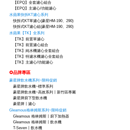
【EPQ】全套濾心組合
【EPQ】主濾心/功能濾心
水蘋果快拆KT濾心系列
快拆式KT單濾心(豪星HM-190、290)
快拆式KT濾心組(豪星HM-190、290)
水蘋果【TK】全系列
【TK】前置單濾心
【TK】前置濾心組合
【TK】純水機濾心全套組合
【TK】特濾水機濾心全套組合
【TK】主濾心/功能濾心
✪品牌專區
豪星牌飲水機系列~限時促銷
豪星牌飲水機~標準系列
豪星牌飲水機~高效系列〡新竹區專屬
豪星牌廚下型飲水機
豪星牌〡濾心
Gleamous格林姆斯系列~限時促銷
Gleamous 格林姆斯〡廚下加熱器
Gleamous 格林姆斯〡飲水機
T-Seven〡飲水機