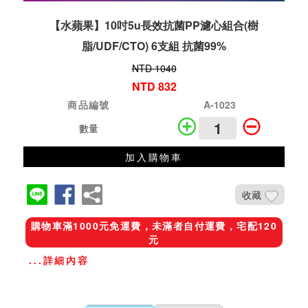
【水蘋果】10吋5u長效抗菌PP濾心組合(樹
脂/UDF/CTO) 6支組 抗菌99%
NTD 1040
NTD 832
商品編號
A-1023
數量
加入購物車
收藏
購物車滿1000元免運費，未滿者自付運費，宅配120
元
...詳細內容