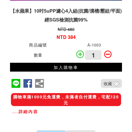
【水蘋果】10吋5uPP濾心4入組(抗菌/溝槽/壓紋/平面)
經SGS檢測抗菌99%
NTD 480
NTD 384
商品編號
A-1003
數量
加入購物車
收藏
購物車滿1000元免運費，未滿者自付運費，宅配120
元
...詳細內容